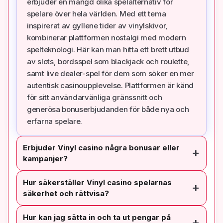
erbjuder en mängd olika spelalternativ för
spelare över hela världen. Med ett tema
inspirerat av gyllene tider av vinylskivor,
kombinerar plattformen nostalgi med modern
spelteknologi. Här kan man hitta ett brett utbud
av slots, bordsspel som blackjack och roulette,
samt live dealer-spel för dem som söker en mer
autentisk casinoupplevelse. Plattformen är känd
för sitt användarvänliga gränssnitt och
generösa bonuserbjudanden för både nya och
erfarna spelare.
Erbjuder Vinyl casino några bonusar eller
kampanjer?
Hur säkerställer Vinyl casino spelarnas
säkerhet och rättvisa?
Hur kan jag sätta in och ta ut pengar på