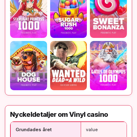
Nyckeldetaljer om Vinyl casino
Grundades året
value