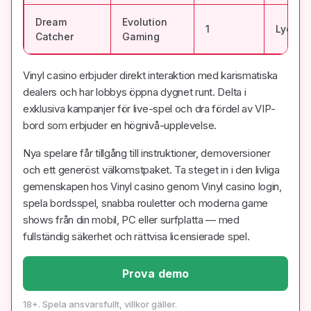
Dream
Evolution
1
Lyckoh
Catcher
Gaming
Vinyl casino erbjuder direkt interaktion med karismatiska
dealers och har lobbys öppna dygnet runt. Delta i
exklusiva kampanjer för live-spel och dra fördel av VIP-
bord som erbjuder en högnivå-upplevelse.
Nya spelare får tillgång till instruktioner, demoversioner
och ett generöst välkomstpaket. Ta steget in i den livliga
gemenskapen hos Vinyl casino genom Vinyl casino login,
spela bordsspel, snabba rouletter och moderna game
shows från din mobil, PC eller surfplatta — med
fullständig säkerhet och rättvisa licensierade spel.
Prova demo
18+. Spela ansvarsfullt, villkor gäller.