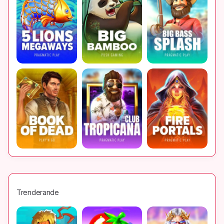
Trenderande