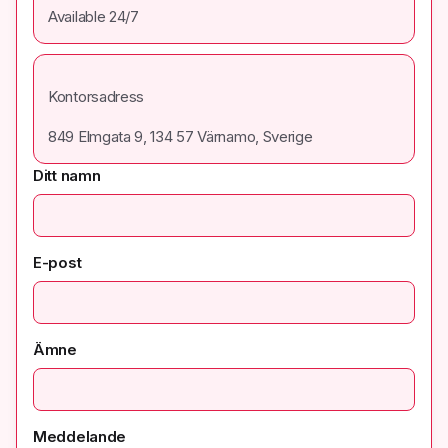
Available 24/7
Kontorsadress
849 Elmgata 9, 134 57 Värnamo, Sverige
Ditt namn
E-post
Ämne
Meddelande