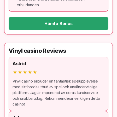
erbjudanden
Hämta Bonus
Vinyl casino Reviews
Astrid
★
★
★
★
★
Vinyl casino erbjuder en fantastisk spelupplevelse
med sitt breda utbud av spel och användarvänliga
plattform. Jag är imponerad av deras kundservice
och snabba uttag. Rekommenderar verkligen detta
casino!