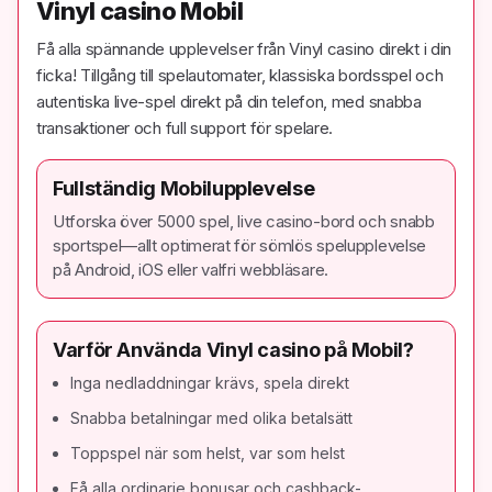
Vinyl casino Mobil
Få alla spännande upplevelser från Vinyl casino direkt i din
ficka! Tillgång till spelautomater, klassiska bordsspel och
autentiska live-spel direkt på din telefon, med snabba
transaktioner och full support för spelare.
Fullständig Mobilupplevelse
Utforska över 5000 spel, live casino-bord och snabb
sportspel—allt optimerat för sömlös spelupplevelse
på Android, iOS eller valfri webbläsare.
Varför Använda Vinyl casino på Mobil?
Inga nedladdningar krävs, spela direkt
Snabba betalningar med olika betalsätt
Toppspel när som helst, var som helst
Få alla ordinarie bonusar och cashback-