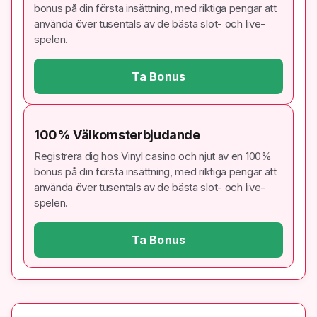
bonus på din första insättning, med riktiga pengar att
använda över tusentals av de bästa slot- och live-
spelen.
Ta Bonus
100% Välkomsterbjudande
Registrera dig hos Vinyl casino och njut av en 100%
bonus på din första insättning, med riktiga pengar att
använda över tusentals av de bästa slot- och live-
spelen.
Ta Bonus