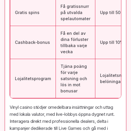
Få gratissnurr
Gratis spins
på utvalda
Upp till 50 grat
spelautomater
Få en del av
dina förluster
Cashback-bonus
Upp till 10% c
tillbaka varje
vecka
Tjäna poäng
för varje
Lojalitetsnivå
Lojalitetsprogram
satsning och
belöningar
lös in mot
bonusar
Vinyl casino stödjer omedelbara insättningar och uttag
med lokala valutor, med live-lobbys öppna dygnet runt.
Interagera direkt med professionella dealers, delta i
kampanjer dedikerade till Live Games och gå med i